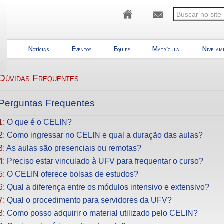
ack
Notícias
Eventos
Equipe
Matrícula
Nivelam
Dúvidas Frequentes
Perguntas Frequentes
1:
O que é o CELIN?
2:
Como ingressar no CELIN e qual a duração das aulas?
3:
As aulas são presenciais ou remotas?
4:
Preciso estar vinculado à UFV para frequentar o curso?
5:
O CELIN oferece bolsas de estudos?
6:
Qual a diferença entre os módulos intensivo e extensivo?
7:
Qual o procedimento para servidores da UFV?
8:
Como posso adquirir o material utilizado pelo CELIN?